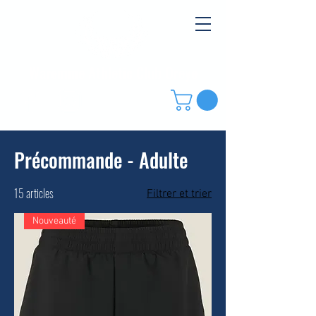
Waremme Athletic Club Oreye
Précommande - Adulte
15 articles
Filtrer et trier
Nouveauté