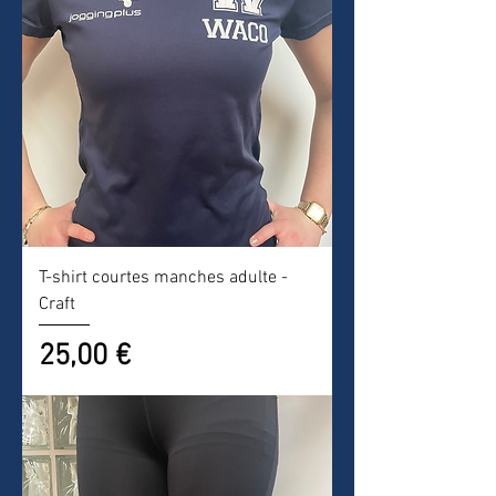
T-shirt courtes manches adulte -
Craft
Prix
25,00 €