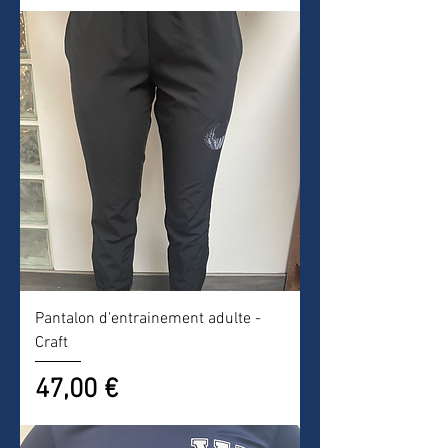
Pantalon d'entrainement adulte -
Craft
Prix
47,00 €