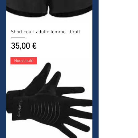
Short court adulte femme - Craft
Prix
35,00 €
Nouveauté