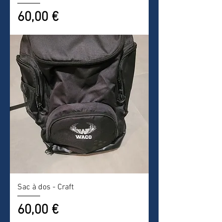
Prix
60,00 €
Sac à dos - Craft
Prix
60,00 €