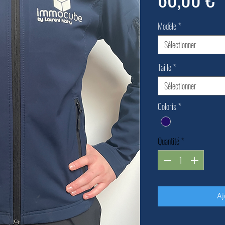
Modèle
*
Sélectionner
Taille
*
Sélectionner
Coloris
*
Quantité
*
Aj