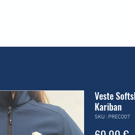
lub
S'inscrire
S'entrainer
Compétitions
B
Veste Softs
Kariban
SKU : PRECO07
P
60,00 €