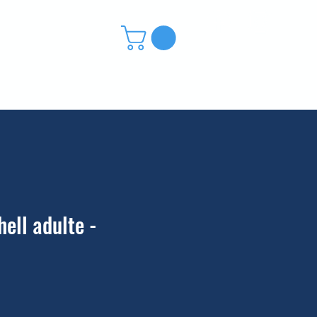
outique
Contact
hell adulte -
rix