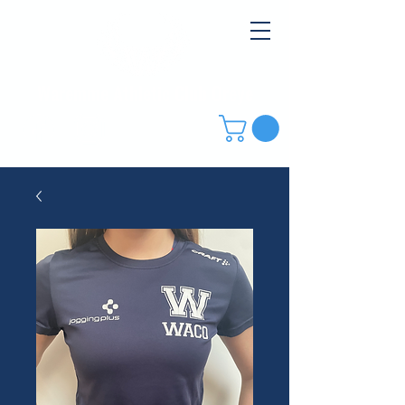
Waremme Athletic Club Oreye