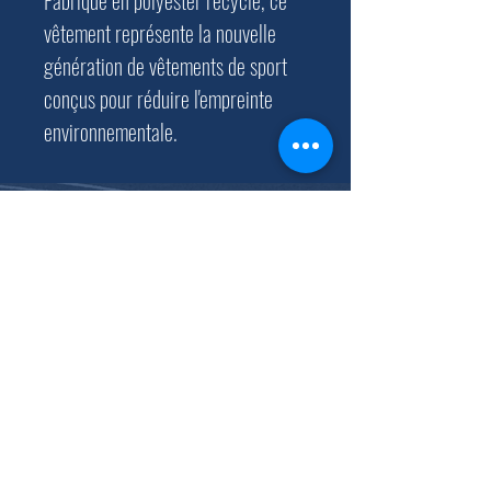
Fabriqué en polyester recyclé, ce
vêtement représente la nouvelle
génération de vêtements de sport
conçus pour réduire l'empreinte
environnementale.
Chaussée Romaine, 67
B-4300 Waremme
0477/98.20.10
waco.athle@gmail.com