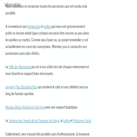
Information
Nous voudrions ici remercier toutes les personnes qui ont rendu cela 
possible.
A commencer par 
Immocube
 et 
evillas 
qui nous ont gracieusement 
prêté ce terrain inédit (que certains ont peut-être encore un peu dans 
les jambes ce matin). Comme vous l'avez vu, un projet immobilier y est 
actuellement en cours de conception. N'hésitez pas à contacter nos 
partenaires pour plus d'infos.
La 
Ville de Waremme
qui est à nos côtés lors de chaque évènement et 
nous fournit un support bien nécessaire.
Jogging Plus
 Absolute Run
 qui soutient le club et nos athlètes tout au 
long de l'année sportive.
Nicolas Moës
 Abattage-Elagage
 pour son support logistique.
Le 
Service des Sports de la Province de Liège
, le 
Lotto 
et 
Hesbaye Frost
.
Evidemment, rien n'aurait été possible sans l'enthousiasme, la bravoure 