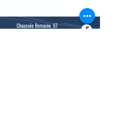
Chaussée Romaine, 67
B-4300 Waremme
0477/98.20.10
waco.athle@gmail.com