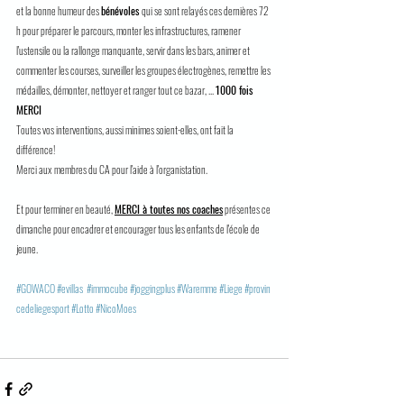
et la bonne humeur des 
bénévoles 
qui se sont relayés ces dernières 72 
h pour préparer le parcours, monter les infrastructures, ramener 
l'ustensile ou la rallonge manquante, servir dans les bars, animer et 
commenter les courses, surveiller les groupes électrogènes, remettre les 
médailles, démonter, nettoyer et ranger tout ce bazar, ... 
1000 fois 
MERCI
Toutes vos interventions, aussi minimes soient-elles, ont fait la 
différence!
Merci aux membres du CA pour l'aide à l'organistation.
Et pour terminer en beauté, 
MERCI à toutes nos coaches
 présentes ce 
dimanche pour encadrer et encourager tous les enfants de l'école de 
jeune.
#GOWACO
#evillas
#immocube
#joggingplus
#Waremme
#Liege
#provin
cedeliegesport
#Lotto
#NicoMoes