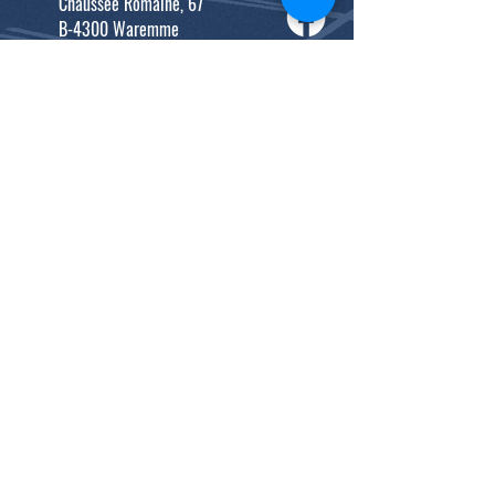
Chaussée Romaine, 67
B-4300 Waremme
0477/98.20.10
waco.athle@gmail.com
CGV
Politique "Vie privée"