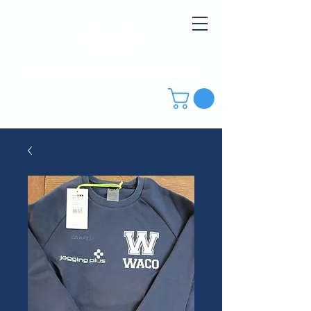
Waremme Athletic Club Oreye