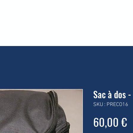
lub
S'inscrire
S'entrainer
Compétitions
B
Sac à dos -
SKU : PRECO16
P
60,00 €