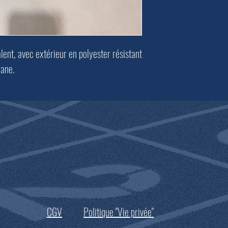
ent, avec extérieur en polyester résistant
hane.
CGV
Politique "Vie privée"