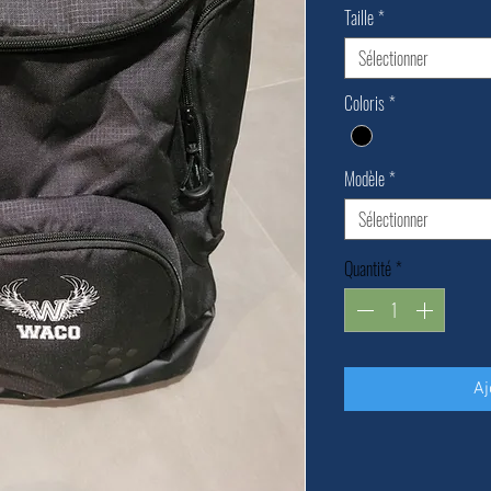
Taille
*
Sélectionner
Coloris
*
Modèle
*
Sélectionner
Quantité
*
Aj