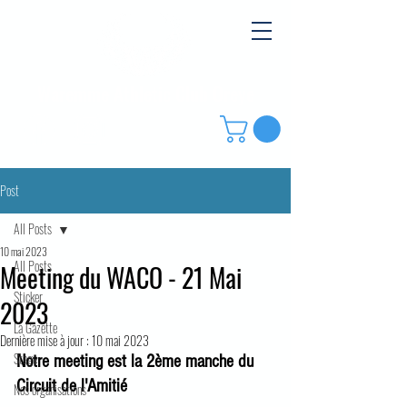
Waremme Athletic Club Oreye
Post
All Posts
10 mai 2023
All Posts
Meeting du WACO - 21 Mai
Sticker
2023
La Gazette
Dernière mise à jour :
10 mai 2023
Stage
Notre meeting est la 2ème manche du 
Circuit de l'Amitié 
Nos organisations