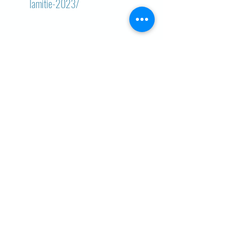
lamitie-2023/
Chaussée Romaine, 67
B-4300 Waremme
0477/98.20.10
waco.athle@gmail.com