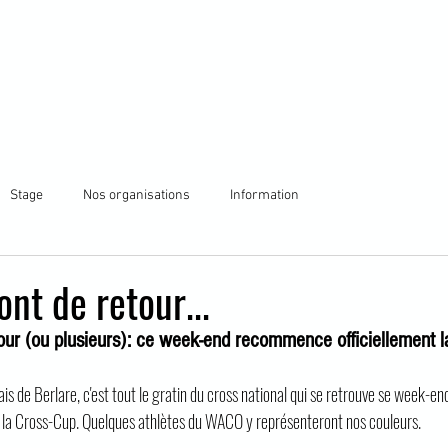
lub
S'inscrire
S'entrainer
Compétitions
B
Stage
Nos organisations
Information
ont de retour...
tour (ou plusieurs): ce week-end recommence officiellement l
ais de Berlare, c'est tout le gratin du cross national qui se retrouve se week-en
de la Cross-Cup. Quelques athlètes du WACO y représenteront nos couleurs.