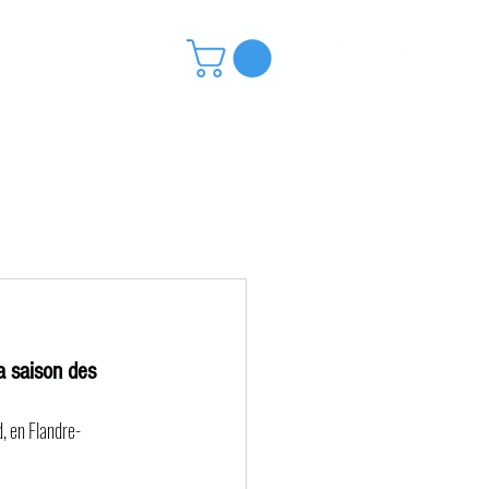
outique
Contact
a saison des 
d, en Flandre-