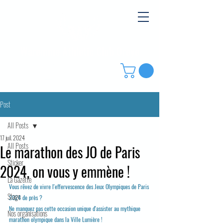
Waremme Athletic Club Oreye
Post
All Posts
17 juil. 2024
All Posts
Le marathon des JO de Paris
Sticker
2024, on vous y emmène !
La Gazette
Vous rêvez de vivre l'effervescence des Jeux Olympiques de Paris 
Stage
2024 de près ?
Ne manquez pas cette occasion unique d'assister au mythique 
Nos organisations
marathon olympique dans la Ville Lumière !  