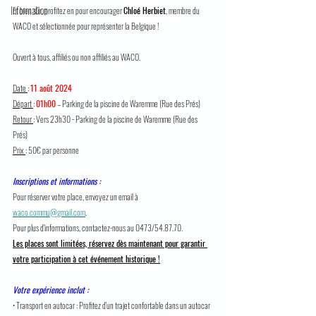
Information
Et bien sûr, profitez en pour encourager 
Chloé Herbiet
, membre du 
WACO et sélectionnée pour représenter la Belgique !
Ouvert à tous, affiliés ou non affiliés au WACO.
Date 
: 
11 août 2024
Départ 
: 
01h00
 – Parking de la piscine de Waremme (Rue des Prés)
Retour 
: Vers 23h30 - Parking de la piscine de Waremme (Rue des 
Prés)
Prix 
: 50€ par personne
Inscriptions et informations :
Pour réserver votre place, envoyez un email à 
waco.commu@gmail.com
.
Pour plus d'informations, contactez-nous au 
0473/54.87.70.
Les places sont limitées, réservez dès maintenant pour garantir 
votre participation à cet événement historique !
Votre expérience inclut :
• Transport en autocar : Profitez d'un trajet confortable dans un autocar 